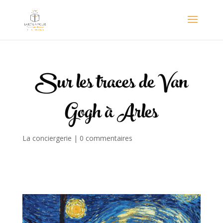
Sur les traces de Van
Gogh à Arles
La conciergerie
|
0 commentaires