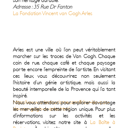
son héritage durable.
Adresse : 35 Rue Dr Fanton
La Fondation Vincent van Gogh Arles
Arles est une ville où l’on peut véritablement
marcher sur les traces de Van Gogh. Chaque
coin de rue, chaque café et chaque paysage
porte encore l’empreinte de l’artiste. En visitant
ces lieux, vous découvrirez non seulement
l’histoire d’un génie artistique, mais aussi la
beauté intemporelle de la Provence qui l’a tant
inspiré.
https://www.arlestourisme.com/fr/sur-les-pas-
Nous vous attendons pour explorer davantage
de-van-gogh-a-arles.html
les merveilles de cette région unique. Pour plus
d’informations sur les activités et les
réservations, visitez notre site à
La Boîte à